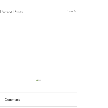
Recent Posts
See All
Bagaimana Niss
Membantu Masa
Pernafasan?
Comments