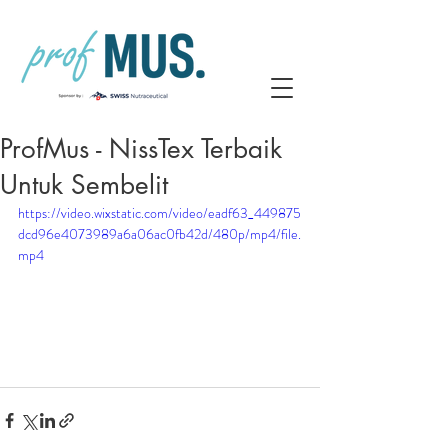
ProfMus - NissTex Terbaik
Untuk Sembelit
https://video.wixstatic.com/video/eadf63_449875
dcd96e4073989a6a06ac0fb42d/480p/mp4/file.
mp4