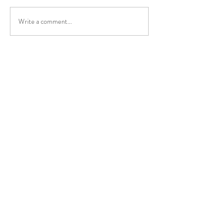
Write a comment...
Fungsi Hati Dalam Badan
Manusia