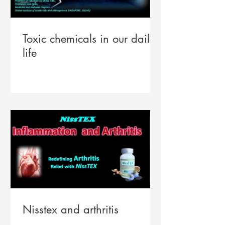
Toxic chemicals in our daily
life
Nisstex and arthritis