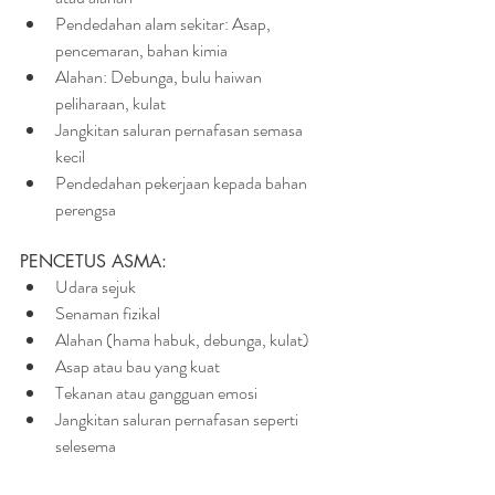
Pendedahan alam sekitar: Asap, 
pencemaran, bahan kimia
Alahan: Debunga, bulu haiwan 
peliharaan, kulat
Jangkitan saluran pernafasan semasa 
kecil
Pendedahan pekerjaan kepada bahan 
perengsa
PENCETUS ASMA:
Udara sejuk
Senaman fizikal
Alahan (hama habuk, debunga, kulat)
Asap atau bau yang kuat
Tekanan atau gangguan emosi
Jangkitan saluran pernafasan seperti 
selesema