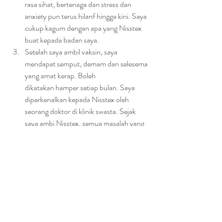
rasa sihat, bertenaga dan stress dan 
anxiety pun terus hilanf hingga kini. Saya 
cukup kagum dengan apa yang Nisstex 
buat kepada badan saya.
Setelah saya ambil vaksin, saya 
mendapat semput, demam dan selesema 
yang amat kerap. Boleh
dikatakan hamper setiap bulan. Saya 
diperkenalkan kepada Nisstex oleh 
seorang doktor di klinik swasta. Sejak 
saya ambi Nisstex, semua masalah yang 
saya alami itu tidak ada lagi. Saya terus 
mengambil Nisstex setiap hari sehingga 
ke hari ini. Baru baru ini, seluroh
keluarga saya mendapat selesema, tetapi 
saya tidak dijangkiti. Kini, seluruh 
keluarga saya mengambil
Nisstex setiap hari.