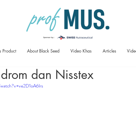
s Product
About Black Seed
Video Khas
Articles
Vide
drom dan Nisstex
/watch?v=ve2D1oA6lrs