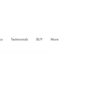
os
Testimonials
BUY
More