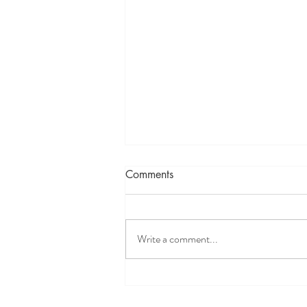
Memahami INFLAMASI
Comments
dengan cara yang mudah
Write a comment...