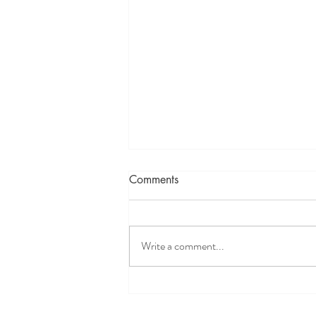
Memahami INFLAMASI
Comments
dengan cara yang mudah
Write a comment...