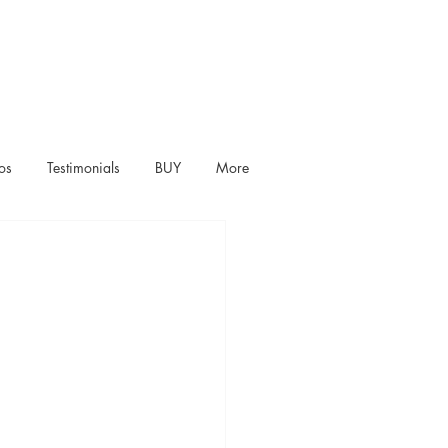
os
Testimonials
BUY
More