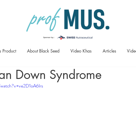
s Product
About Black Seed
Video Khas
Articles
Vide
dan Down Syndrome
/watch?v=ve2D1oA6lrs