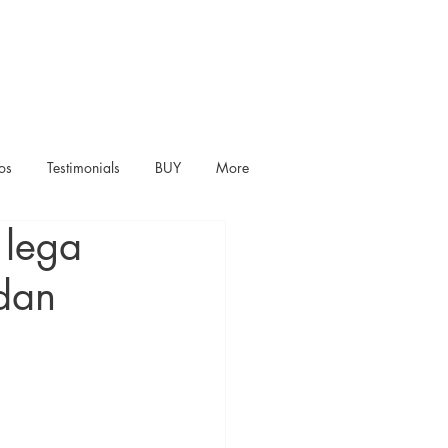
os
Testimonials
BUY
More
 lega
 dan