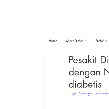
Home
Meet ProfMus
ProfMus'
Pesakit D
dengan Ni
diabetis
https://www.youtube.com