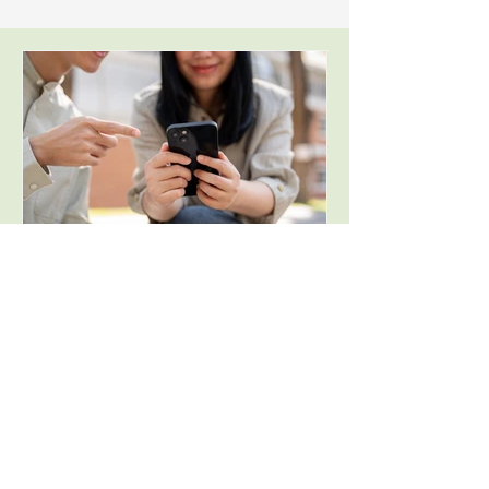
23 Mei
0 min membaca
Betul ke plastik luaran
handphone dibuat dari
bahan yang toksik dan
berbahaya?