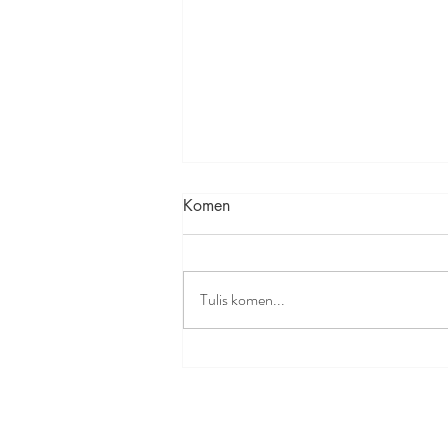
Komen
Tulis komen...
Betul ke plastik luaran
handphone dibuat dari bahan
yang toksik dan berbahaya?