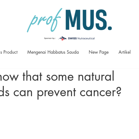
s Product
Mengenai Habbatus Sauda
New Page
Artikel
now that some natural
s can prevent cancer?