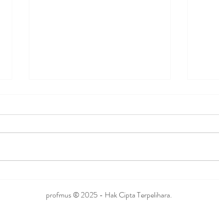
Tahukah anda bahawa
Miny
kandungan penting dalam
sebe
profmus © 2025 - Hak Cipta Terpelihara.
Habbatusauda, iaitu alpha
hederin, tidak ada dalam