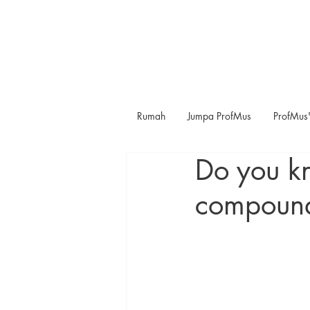
Rumah
Jumpa ProfMus
ProfMus'
Do you k
compound