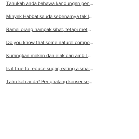
Tahukah anda bahawa kandungan penting dalam Habbatusauda, iaitu alpha hederin, tidak ada dalam minyak Habbatusauda
Minyak Habbatisauda sebenarnya tak lengkap
Ramai orang nampak sihat, tetapi metabolik mereka sudah lama bermasalah
Do you know that some natural compounds can prevent cancer?
Kurangkan makan dan elak dari ambil gula, masih ada risiko penyakit kronik.
Is it true to reduce sugar, eating a small amount is still not enough to be really really healthy?
Tahu kah anda? Penghalang kanser semulajadi sudah pun ada di dalam badan kita
Ramai yang tak tahu bahawa dalam sel kita, terdapat sejenis protein yang boleh melindungi kita dari kanser
Adakah kita tahu bahawa mengambil suplemen berlebihan adalah memudaratkan?
Awas bila mengambil formulasi herba dan suplemen yang berlebihan
Kebanyakan penghidap fibroid tak sedar mereka ada masalah ini. Kenapakah begini?